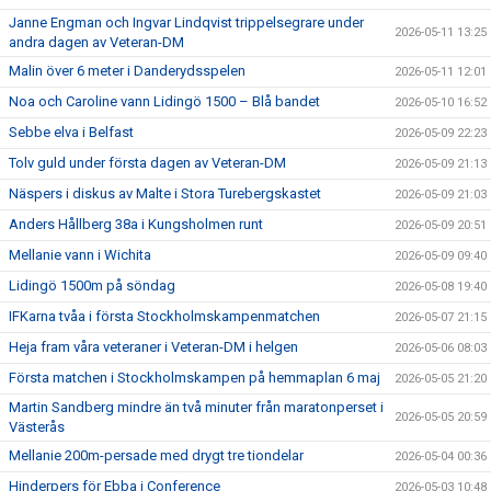
Janne Engman och Ingvar Lindqvist trippelsegrare under
2026-05-11 13:25
andra dagen av Veteran-DM
Malin över 6 meter i Danderydsspelen
2026-05-11 12:01
Noa och Caroline vann Lidingö 1500 – Blå bandet
2026-05-10 16:52
Sebbe elva i Belfast
2026-05-09 22:23
Tolv guld under första dagen av Veteran-DM
2026-05-09 21:13
Näspers i diskus av Malte i Stora Turebergskastet
2026-05-09 21:03
Anders Hållberg 38a i Kungsholmen runt
2026-05-09 20:51
Mellanie vann i Wichita
2026-05-09 09:40
Lidingö 1500m på söndag
2026-05-08 19:40
IFKarna tvåa i första Stockholmskampenmatchen
2026-05-07 21:15
Heja fram våra veteraner i Veteran-DM i helgen
2026-05-06 08:03
Första matchen i Stockholmskampen på hemmaplan 6 maj
2026-05-05 21:20
Martin Sandberg mindre än två minuter från maratonperset i
2026-05-05 20:59
Västerås
Mellanie 200m-persade med drygt tre tiondelar
2026-05-04 00:36
Hinderpers för Ebba i Conference
2026-05-03 10:48