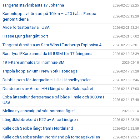
Tangerat stavårsbästa av Johanna
2026-02-23 22:25
Kanonlopp av Lörstad på 10 km – U20-tvåa i Europa
2026-02-22 12:20
genom tiderna
Alice fortsätter tävla i USA
2026-02-21 23:24
Hasse Ljung har gått bort
2026-02-21 07:02
Tangerat årsbästa av Sara Wiss i Turebergs Explosiva 4
2026-02-20 23:01
Bara fyra IFKare anmälda till IUSM för 17-åringarna
2026-02-19 23:39
19 IFKare anmälda till Inomhus-SM
2026-02-18
Trippla hopp av Kim i New York i söndags
2026-02-17 21:28
Dubbla pers för Jacqueline i Lilla Hässelbyspelen
2026-02-16 07:46
Dunderpers av Anton HH i längd under Rakaspåret
2026-02-15 17:03
Ebba åttasekunderspersade på både 1 mile och 3000m i
2026-02-14 17:40
USA
Melina ny ansvarig på vårt sommarläger!
2026-02-14
Längdklubbrekord i K22 av Alice Lindgren
2026-02-13 23:20
Kalle och Sebbe långt fram i Nordirland
2026-02-12 23:58
Kalle och Sebbe tävlar i Nordirland på torsdagskvällen
2026-02-11 21:57