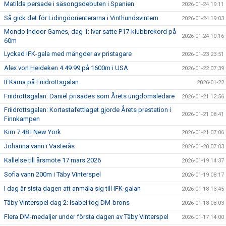
Matilda persade i säsongsdebuten i Spanien
2026-01-24 19:11
Så gick det för Lidingöorienterarna i Vinthundsvintern
2026-01-24 19:03
Mondo Indoor Games, dag 1: Ivar satte P17-klubbrekord på
2026-01-24 10:16
60m
Lyckad IFK-gala med mängder av pristagare
2026-01-23 23:51
Alex von Heideken 4.49.99 på 1600m i USA
2026-01-22 07:39
IFKarna på Friidrottsgalan
2026-01-22
Friidrottsgalan: Daniel prisades som Årets ungdomsledare
2026-01-21 12:56
Friidrottsgalan: Kortastafettlaget gjorde Årets prestation i
2026-01-21 08:41
Finnkampen
Kim 7.48 i New York
2026-01-21 07:06
Johanna vann i Västerås
2026-01-20 07:03
Kallelse till årsmöte 17 mars 2026
2026-01-19 14:37
Sofia vann 200m i Täby Vinterspel
2026-01-19 08:17
I dag är sista dagen att anmäla sig till IFK-galan
2026-01-18 13:45
Täby Vinterspel dag 2: Isabel tog DM-brons
2026-01-18 08:03
Flera DM-medaljer under första dagen av Täby Vinterspel
2026-01-17 14:00