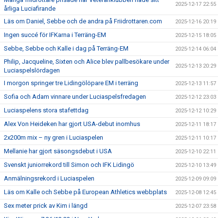
2025-12-17 22:55
årliga Luciafirande
Läs om Daniel, Sebbe och de andra på Friidrottaren.com
2025-12-16 20:19
Ingen succé för IFKarna i Terräng-EM
2025-12-15 18:05
Sebbe, Sebbe och Kalle i dag på Terräng-EM
2025-12-14 06:04
Philip, Jacqueline, Sixten och Alice blev pallbesökare under
2025-12-13 20:29
Luciaspelslördagen
I morgon springer tre Lidingölöpare EM i terräng
2025-12-13 11:57
Sofia och Adam vinnare under Luciaspelsfredagen
2025-12-12 23:03
Luciaspelens stora stafettdag
2025-12-12 10:29
Alex Von Heideken har gjort USA-debut inomhus
2025-12-11 18:17
2x200m mix – ny gren i Luciaspelen
2025-12-11 10:17
Mellanie har gjort säsongsdebut i USA
2025-12-10 22:11
Svenskt juniorrekord till Simon och IFK Lidingö
2025-12-10 13:49
Anmälningsrekord i Luciaspelen
2025-12-09 09:09
Läs om Kalle och Sebbe på European Athletics webbplats
2025-12-08 12:45
Sex meter prick av Kim i längd
2025-12-07 23:58