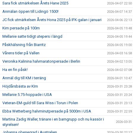
Sara fick utmärkelsen Årets Hane 2025
2026-04-07 22:50
Anmälan öppen till Lidingö 1500!
2026-04-07 14:37
JC fick utmärkelsen Årets Hona 2025 på IFK-galan i januari
2026-04-06 22:13
Kim persade på 100m
2026-04-05 19:48
Mellanie satte tidigt utepers i längd
2026-04-05 19:44
Påskhälsning från Biarritz
2026-04-05 19:00
Vårens tider på Vallen
2026-04-03 16:58
Veronika Kalinina halvmaratonpersade i Berlin
2026-04-02 13:05
Ha en fin påsk!
2026-04-02 07:08
Anmäl dig till KM i terräng
2026-04-01 10:47
Höjdårsbästa av KIm
2026-03-31 23:28
Mellanie 5.75-hoppade i USA
2026-03-31 23:24
Veteran-EM-guld till Sara Wiss i Torun i Polen
2026-03-31 23:13
Ebba Wetterberg halvminutpersade på 5000m i USA
2026-03-31 22:59
Martina Zadig Waller, tränare i en barngrupp och nu kassör i
2026-03-31
styrelsen!
Johanna obesegrad i Australien
2026-03-30 22:17