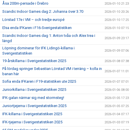
Åsa 200m-persade i Örebro
2026-01-10 21:23
Scandic Indoor Games dag 2: Johanna över 3.70
2026-01-10 20:26
Lörstad 17e i VM – och tredje europé
2026-01-10 17:25
Elsa enda IFKaren i F16-Sverigestatistiken
2026-01-10 07:15
Scandic Indoor Games dag 1: Anton tvåa och Alex trea i
2026-01-09 23:17
längd
Löpning dominerar för IFK Lidingö-killarna i
2026-01-09 07:06
Sverigestatistiken
19-årskillarna i Sverigestatistiken 2025
2026-01-08 07:38
På lördag springer Sebastian Lörstad VM i terräng – kolla in
2026-01-07 11:01
banan här
Sofia enda IFKaren i F19-statistiken ute 2025
2026-01-07 07:01
Juniorkillarna i Sverigestatistiken 2025
2026-01-06 08:00
IFK-galan närmar sig med stormsteg!
2026-01-05 17:23
Juniortjejerna i Sverigestatistiken 2025
2026-01-05 07:25
IFK-killarna i Sverigestatistiken 2025
2026-01-04 07:17
IFK-tjejerna i Sverigestatistiken 2025
2026-01-03 07:19