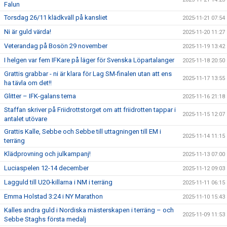
Falun
Torsdag 26/11 klädkväll på kansliet
2025-11-21 07:54
Ni är guld värda!
2025-11-20 11:27
Veterandag på Bosön 29 november
2025-11-19 13:42
I helgen var fem IFKare på läger för Svenska Löpartalanger
2025-11-18 20:50
Grattis grabbar - ni är klara för Lag SM-finalen utan att ens
2025-11-17 13:55
ha tävla om det!!
Glitter – IFK-galans tema
2025-11-16 21:18
Staffan skriver på Friidrottstorget om att friidrotten tappar i
2025-11-15 12:07
antalet utövare
Grattis Kalle, Sebbe och Sebbe till uttagningen till EM i
2025-11-14 11:15
terräng
Klädprovning och julkampanj!
2025-11-13 07:00
Luciaspelen 12-14 december
2025-11-12 09:03
Lagguld till U20-killarna i NM i terräng
2025-11-11 06:15
Emma Holstad 3:24 i NY Marathon
2025-11-10 15:43
Kalles andra guld i Nordiska mästerskapen i terräng – och
2025-11-09 11:53
Sebbe Staghs första medalj