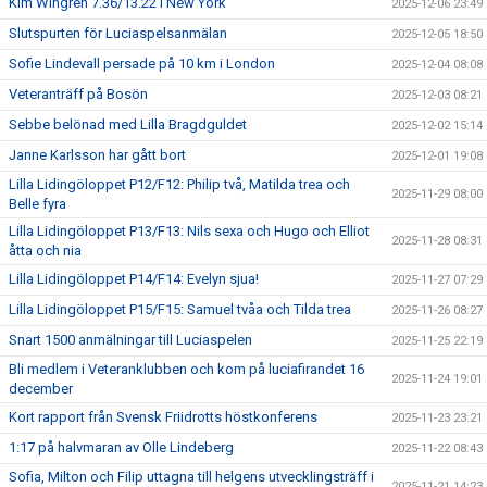
Kim Wingren 7.36/13.22 i New York
2025-12-06 23:49
Slutspurten för Luciaspelsanmälan
2025-12-05 18:50
Sofie Lindevall persade på 10 km i London
2025-12-04 08:08
Veteranträff på Bosön
2025-12-03 08:21
Sebbe belönad med Lilla Bragdguldet
2025-12-02 15:14
Janne Karlsson har gått bort
2025-12-01 19:08
Lilla Lidingöloppet P12/F12: Philip två, Matilda trea och
2025-11-29 08:00
Belle fyra
Lilla Lidingöloppet P13/F13: Nils sexa och Hugo och Elliot
2025-11-28 08:31
åtta och nia
Lilla Lidingöloppet P14/F14: Evelyn sjua!
2025-11-27 07:29
Lilla Lidingöloppet P15/F15: Samuel tvåa och Tilda trea
2025-11-26 08:27
Snart 1500 anmälningar till Luciaspelen
2025-11-25 22:19
Bli medlem i Veteranklubben och kom på luciafirandet 16
2025-11-24 19:01
december
Kort rapport från Svensk Friidrotts höstkonferens
2025-11-23 23:21
1:17 på halvmaran av Olle Lindeberg
2025-11-22 08:43
Sofia, Milton och Filip uttagna till helgens utvecklingsträff i
2025-11-21 14:23