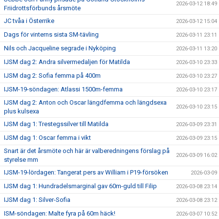
2026-03-12 18:49
Friidrottsförbunds årsmöte
JC tvåa i Österrike
2026-03-12 15:04
Dags för vinterns sista SM-tävling
2026-03-11 23:11
Nils och Jacqueline segrade i Nyköping
2026-03-11 13:20
IJSM dag 2: Andra silvermedaljen för Matilda
2026-03-10 23:33
IJSM dag 2: Sofia femma på 400m
2026-03-10 23:27
IJSM-19-söndagen: Atlassi 1500m-femma
2026-03-10 23:17
IJSM dag 2: Anton och Oscar längdfemma och längdsexa
2026-03-10 23:15
plus kulsexa
IJSM dag 1: Trestegssilver till Matilda
2026-03-09 23:31
IJSM dag 1: Oscar femma i vikt
2026-03-09 23:15
Snart är det årsmöte och här är valberedningens förslag på
2026-03-09 16:02
styrelse mm
IJSM-19-lördagen: Tangerat pers av William i P19-försöken
2026-03-09
IJSM dag 1: Hundradelsmarginal gav 60m-guld till Filip
2026-03-08 23:14
IJSM dag 1: Silver-Sofia
2026-03-08 23:12
ISM-söndagen: Malte fyra på 60m häck!
2026-03-07 10:52