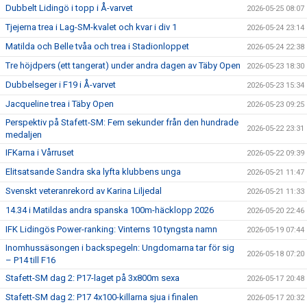
Dubbelt Lidingö i topp i Å-varvet
2026-05-25 08:07
Tjejerna trea i Lag-SM-kvalet och kvar i div 1
2026-05-24 23:14
Matilda och Belle tvåa och trea i Stadionloppet
2026-05-24 22:38
Tre höjdpers (ett tangerat) under andra dagen av Täby Open
2026-05-23 18:30
Dubbelseger i F19 i Å-varvet
2026-05-23 15:34
Jacqueline trea i Täby Open
2026-05-23 09:25
Perspektiv på Stafett-SM: Fem sekunder från den hundrade
2026-05-22 23:31
medaljen
IFKarna i Vårruset
2026-05-22 09:39
Elitsatsande Sandra ska lyfta klubbens unga
2026-05-21 11:47
Svenskt veteranrekord av Karina Liljedal
2026-05-21 11:33
14.34 i Matildas andra spanska 100m-häcklopp 2026
2026-05-20 22:46
IFK Lidingös Power-ranking: Vinterns 10 tyngsta namn
2026-05-19 07:44
Inomhussäsongen i backspegeln: Ungdomarna tar för sig
2026-05-18 07:20
– P14 till F16
Stafett-SM dag 2: P17-laget på 3x800m sexa
2026-05-17 20:48
Stafett-SM dag 2: P17 4x100-killarna sjua i finalen
2026-05-17 20:32