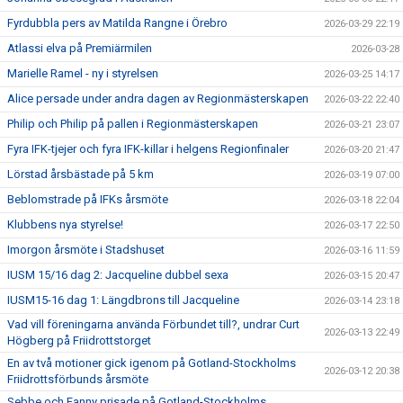
Fyrdubbla pers av Matilda Rangne i Örebro
2026-03-29 22:19
Atlassi elva på Premiärmilen
2026-03-28
Marielle Ramel - ny i styrelsen
2026-03-25 14:17
Alice persade under andra dagen av Regionmästerskapen
2026-03-22 22:40
Philip och Philip på pallen i Regionmästerskapen
2026-03-21 23:07
Fyra IFK-tjejer och fyra IFK-killar i helgens Regionfinaler
2026-03-20 21:47
Lörstad årsbästade på 5 km
2026-03-19 07:00
Beblomstrade på IFKs årsmöte
2026-03-18 22:04
Klubbens nya styrelse!
2026-03-17 22:50
Imorgon årsmöte i Stadshuset
2026-03-16 11:59
IUSM 15/16 dag 2: Jacqueline dubbel sexa
2026-03-15 20:47
IUSM15-16 dag 1: Längdbrons till Jacqueline
2026-03-14 23:18
Vad vill föreningarna använda Förbundet till?, undrar Curt
2026-03-13 22:49
Högberg på Friidrottstorget
En av två motioner gick igenom på Gotland-Stockholms
2026-03-12 20:38
Friidrottsförbunds årsmöte
Sebbe och Fanny prisade på Gotland-Stockholms