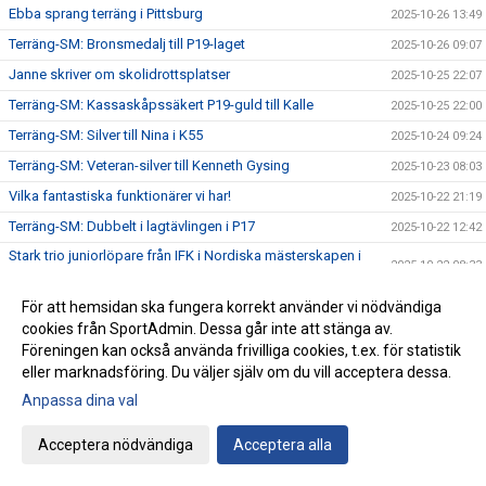
Ebba sprang terräng i Pittsburg
2025-10-26 13:49
Terräng-SM: Bronsmedalj till P19-laget
2025-10-26 09:07
Janne skriver om skolidrottsplatser
2025-10-25 22:07
Terräng-SM: Kassaskåpssäkert P19-guld till Kalle
2025-10-25 22:00
Terräng-SM: Silver till Nina i K55
2025-10-24 09:24
Terräng-SM: Veteran-silver till Kenneth Gysing
2025-10-23 08:03
Vilka fantastiska funktionärer vi har!
2025-10-22 21:19
Terräng-SM: Dubbelt i lagtävlingen i P17
2025-10-22 12:42
Stark trio juniorlöpare från IFK i Nordiska mästerskapen i
2025-10-22 08:33
terräng
Terräng-SM: Samuels första USM-guld
2025-10-21 07:48
För att hemsidan ska fungera korrekt använder vi nödvändiga
cookies från SportAdmin. Dessa går inte att stänga av.
Terräng-SM: Trippelseger i P16
2025-10-20 14:35
Föreningen kan också använda frivilliga cookies, t.ex. för statistik
Terräng-SM: Överlägsen Sebbeseger i P17
2025-10-19 22:34
eller marknadsföring. Du väljer själv om du vill acceptera dessa.
Andreas Movin nära att kliva under tretimmarsgränsen i
Anpassa dina val
2025-10-18 22:01
Chicago
Terräng-SM: Nära, nära senior-SM-guld för Kalle
2025-10-18 21:33
Acceptera nödvändiga
Acceptera alla
Bästa stafettiden på 2000-talet – och det med två IFKare i
2025-10-17 18:12