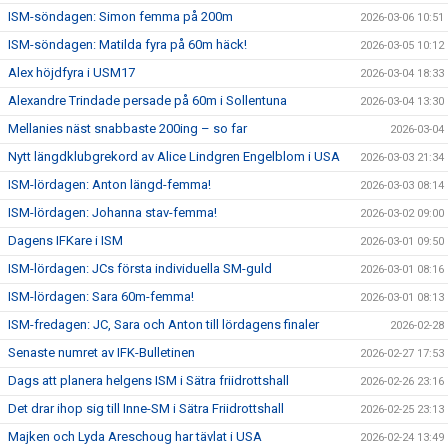
ISM-söndagen: Simon femma på 200m
2026-03-06 10:51
ISM-söndagen: Matilda fyra på 60m häck!
2026-03-05 10:12
Alex höjdfyra i USM17
2026-03-04 18:33
Alexandre Trindade persade på 60m i Sollentuna
2026-03-04 13:30
Mellanies näst snabbaste 200ing – so far
2026-03-04
Nytt längdklubgrekord av Alice Lindgren Engelblom i USA
2026-03-03 21:34
ISM-lördagen: Anton längd-femma!
2026-03-03 08:14
ISM-lördagen: Johanna stav-femma!
2026-03-02 09:00
Dagens IFKare i ISM
2026-03-01 09:50
ISM-lördagen: JCs första individuella SM-guld
2026-03-01 08:16
ISM-lördagen: Sara 60m-femma!
2026-03-01 08:13
ISM-fredagen: JC, Sara och Anton till lördagens finaler
2026-02-28
Senaste numret av IFK-Bulletinen
2026-02-27 17:53
Dags att planera helgens ISM i Sätra friidrottshall
2026-02-26 23:16
Det drar ihop sig till Inne-SM i Sätra Friidrottshall
2026-02-25 23:13
Majken och Lyda Areschoug har tävlat i USA
2026-02-24 13:49