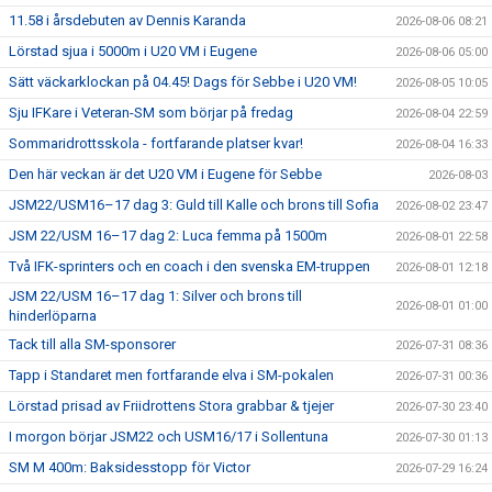
11.58 i årsdebuten av Dennis Karanda
2026-08-06 08:21
Lörstad sjua i 5000m i U20 VM i Eugene
2026-08-06 05:00
Sätt väckarklockan på 04.45! Dags för Sebbe i U20 VM!
2026-08-05 10:05
Sju IFKare i Veteran-SM som börjar på fredag
2026-08-04 22:59
Sommaridrottsskola - fortfarande platser kvar!
2026-08-04 16:33
Den här veckan är det U20 VM i Eugene för Sebbe
2026-08-03
JSM22/USM16–17 dag 3: Guld till Kalle och brons till Sofia
2026-08-02 23:47
JSM 22/USM 16–17 dag 2: Luca femma på 1500m
2026-08-01 22:58
Två IFK-sprinters och en coach i den svenska EM-truppen
2026-08-01 12:18
JSM 22/USM 16–17 dag 1: Silver och brons till
2026-08-01 01:00
hinderlöparna
Tack till alla SM-sponsorer
2026-07-31 08:36
Tapp i Standaret men fortfarande elva i SM-pokalen
2026-07-31 00:36
Lörstad prisad av Friidrottens Stora grabbar & tjejer
2026-07-30 23:40
I morgon börjar JSM22 och USM16/17 i Sollentuna
2026-07-30 01:13
SM M 400m: Baksidesstopp för Victor
2026-07-29 16:24