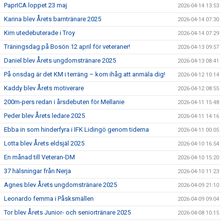
PaprICA loppet 23 maj
2026-04-14 13:53
Karina blev Årets barntränare 2025
2026-04-14 07:30
Kim utedebuterade i Troy
2026-04-14 07:29
Träningsdag på Bosön 12 april för veteraner!
2026-04-13 09:57
Daniel blev Årets ungdomstränare 2025
2026-04-13 08:41
På onsdag är det KM i terräng – kom ihåg att anmäla dig!
2026-04-12 10:14
Kaddy blev Årets motiverare
2026-04-12 08:55
200m-pers redan i årsdebuten för Mellanie
2026-04-11 15:48
Peder blev Årets ledare 2025
2026-04-11 14:16
Ebba in som hinderfyra i IFK Lidingö genom tiderna
2026-04-11 00:05
Lotta blev Årets eldsjäl 2025
2026-04-10 16:54
En månad till Veteran-DM
2026-04-10 15:20
37 hälsningar från Nerja
2026-04-10 11:23
Agnes blev Årets ungdomstränare 2025
2026-04-09 21:10
Leonardo femma i Påsksmällen
2026-04-09 09:04
Tor blev Årets Junior- och seniortränare 2025
2026-04-08 10:15