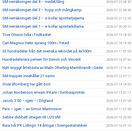
SM-nerräkningen del 4 – medel/lång
2026-07-23 08:35
SM-nerräkningen del 3 – hopp och mångkamp
2026-07-22 08:38
SM-nerräkningen del 2 – vi kollar sprintertjejerna
2026-07-21 12:54
SM-nerräkningen del 1 – vi kollar sprinterkillarna
2026-07-20 20:15
Tove Olsson tvåa i Fridkastet
2026-07-19 18:35
Carl-Magnus Helin sprang 100m i Ystad
2026-07-18 14:49
33 hundradelar från det svenska rekordet på 4x100m
2026-07-17 07:58
Hundradelsnära persen för Simon och Vincent
2026-07-16 07:56
Nytt snyggt årtsbästa av Malin Otterling Marmbrandt i Gävle
2026-07-15 16:45
SM-truppen innehåller 21 namn
2026-07-15 07:11
Orvar Blomberg har gått bort
2026-07-14 18:20
Johan Nordenson ensam IFKare i Tumbasprinten
2026-07-13 07:17
Jacob 3:50 – igen – i England
2026-07-12 07:59
Pers – igen – av Simon Martinsson
2026-07-11 07:48
Sebbe dubbelt uttagen till U20 VM
2026-07-10 20:08
Bara två IFK Lidingö-14-åringar i Sverigestatistiken
2026-07-10 07:14