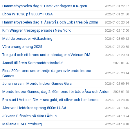
Hammarbyspelen dag 2: Häck var dagens IFK-gren
2026-01-31 22:37
Ebba W 10:36 på 3000m i USA
2026-01-31 21:30
Hammarbyspelen dag 1: Åsa tvåa och Ebba trea på 200m
2026-01-30 23:54
Kim Wingren trestegspersade i New York
2026-01-29 17:00
Matilda persade i viktkastning
2026-01-28 09:12
Våra arrangemang 2025
2026-01-27 20:35
Tre guld och ett brons under söndagens Veteran-DM
2026-01-26 20:34
Anmäl till årets Sommaridrottsskola!
2026-01-26
Flera 200m-pers under tredje dagen av Mondo Indoor
2026-01-25 23:14
Games
Johanna vann Mondo Indoor Games Gala
2026-01-25 09:39
Mondo Indoor Games, dag 2: 60m-pers för både Åsa och Anton
2026-01-25
Bra start i Veteran-DM – sex guld, ett silver och fem brons
2026-01-24 23:46
Alex von Heideken sprang 800m i USA
2026-01-24 19:45
JC vann B-finalen på 60m i Århus
2026-01-24 19:24
Mellanie 5.74 i Pittsburg
2026-01-24 19:18