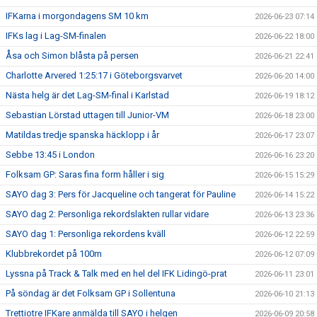
IFKarna i morgondagens SM 10 km
2026-06-23 07:14
IFKs lag i Lag-SM-finalen
2026-06-22 18:00
Åsa och Simon blåsta på persen
2026-06-21 22:41
Charlotte Arvered 1:25:17 i Göteborgsvarvet
2026-06-20 14:00
Nästa helg är det Lag-SM-final i Karlstad
2026-06-19 18:12
Sebastian Lörstad uttagen till Junior-VM
2026-06-18 23:00
Matildas tredje spanska häcklopp i år
2026-06-17 23:07
Sebbe 13:45 i London
2026-06-16 23:20
Folksam GP: Saras fina form håller i sig
2026-06-15 15:29
SAYO dag 3: Pers för Jacqueline och tangerat för Pauline
2026-06-14 15:22
SAYO dag 2: Personliga rekordslakten rullar vidare
2026-06-13 23:36
SAYO dag 1: Personliga rekordens kväll
2026-06-12 22:59
Klubbrekordet på 100m
2026-06-12 07:09
Lyssna på Track & Talk med en hel del IFK Lidingö-prat
2026-06-11 23:01
På söndag är det Folksam GP i Sollentuna
2026-06-10 21:13
Trettiotre IFKare anmälda till SAYO i helgen
2026-06-09 20:58