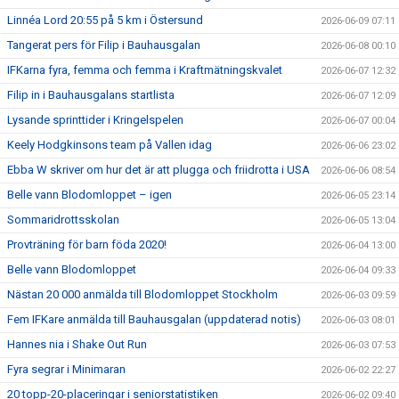
Linnéa Lord 20:55 på 5 km i Östersund
2026-06-09 07:11
Tangerat pers för Filip i Bauhausgalan
2026-06-08 00:10
IFKarna fyra, femma och femma i Kraftmätningskvalet
2026-06-07 12:32
Filip in i Bauhausgalans startlista
2026-06-07 12:09
Lysande sprinttider i Kringelspelen
2026-06-07 00:04
Keely Hodgkinsons team på Vallen idag
2026-06-06 23:02
Ebba W skriver om hur det är att plugga och friidrotta i USA
2026-06-06 08:54
Belle vann Blodomloppet – igen
2026-06-05 23:14
Sommaridrottsskolan
2026-06-05 13:04
Provträning för barn föda 2020!
2026-06-04 13:00
Belle vann Blodomloppet
2026-06-04 09:33
Nästan 20 000 anmälda till Blodomloppet Stockholm
2026-06-03 09:59
Fem IFKare anmälda till Bauhausgalan (uppdaterad notis)
2026-06-03 08:01
Hannes nia i Shake Out Run
2026-06-03 07:53
Fyra segrar i Minimaran
2026-06-02 22:27
20 topp-20-placeringar i seniorstatistiken
2026-06-02 09:40