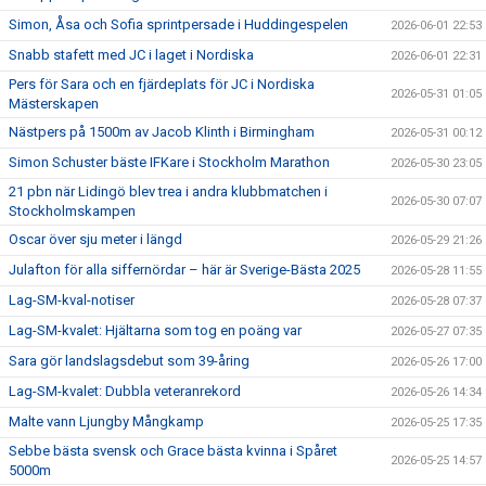
Simon, Åsa och Sofia sprintpersade i Huddingespelen
2026-06-01 22:53
Snabb stafett med JC i laget i Nordiska
2026-06-01 22:31
Pers för Sara och en fjärdeplats för JC i Nordiska
2026-05-31 01:05
Mästerskapen
Nästpers på 1500m av Jacob Klinth i Birmingham
2026-05-31 00:12
Simon Schuster bäste IFKare i Stockholm Marathon
2026-05-30 23:05
21 pbn när Lidingö blev trea i andra klubbmatchen i
2026-05-30 07:07
Stockholmskampen
Oscar över sju meter i längd
2026-05-29 21:26
Julafton för alla siffernördar – här är Sverige-Bästa 2025
2026-05-28 11:55
Lag-SM-kval-notiser
2026-05-28 07:37
Lag-SM-kvalet: Hjältarna som tog en poäng var
2026-05-27 07:35
Sara gör landslagsdebut som 39-åring
2026-05-26 17:00
Lag-SM-kvalet: Dubbla veteranrekord
2026-05-26 14:34
Malte vann Ljungby Mångkamp
2026-05-25 17:35
Sebbe bästa svensk och Grace bästa kvinna i Spåret
2026-05-25 14:57
5000m