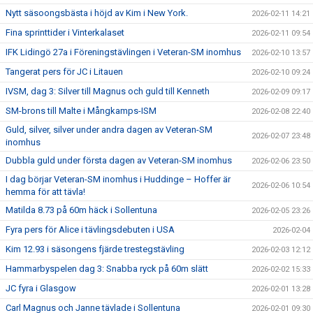
Nytt säsoongsbästa i höjd av Kim i New York.
2026-02-11 14:21
Fina sprinttider i Vinterkalaset
2026-02-11 09:54
IFK Lidingö 27a i Föreningstävlingen i Veteran-SM inomhus
2026-02-10 13:57
Tangerat pers för JC i Litauen
2026-02-10 09:24
IVSM, dag 3: Silver till Magnus och guld till Kenneth
2026-02-09 09:17
SM-brons till Malte i Mångkamps-ISM
2026-02-08 22:40
Guld, silver, silver under andra dagen av Veteran-SM
2026-02-07 23:48
inomhus
Dubbla guld under första dagen av Veteran-SM inomhus
2026-02-06 23:50
I dag börjar Veteran-SM inomhus i Huddinge – Hoffer är
2026-02-06 10:54
hemma för att tävla!
Matilda 8.73 på 60m häck i Sollentuna
2026-02-05 23:26
Fyra pers för Alice i tävlingsdebuten i USA
2026-02-04
Kim 12.93 i säsongens fjärde trestegstävling
2026-02-03 12:12
Hammarbyspelen dag 3: Snabba ryck på 60m slätt
2026-02-02 15:33
JC fyra i Glasgow
2026-02-01 13:28
Carl Magnus och Janne tävlade i Sollentuna
2026-02-01 09:30