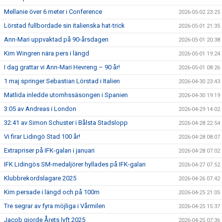
Mellanie över 6 meter i Conference
2026-05-02 23:25
Lörstad fullbordade sin italienska hat-trick
2026-05-01 21:35
Ann-Mari uppvaktad på 90-årsdagen
2026-05-01 20:38
Kim Wingren nära pers i längd
2026-05-01 19:24
I dag grattar vi Ann-Mari Hevreng – 90 år!
2026-05-01 08:26
1 maj springer Sebastian Lörstad i Italien
2026-04-30 23:43
Matlida inledde utomhssäsongen i Spanien
2026-04-30 19:19
3:05 av Andreas i London
2026-04-29 14:02
32:41 av Simon Schuster i Bålsta Stadslopp
2026-04-28 22:54
Vi firar Lidingö Stad 100 år!
2026-04-28 08:07
Extrapriser på IFK-galan i januari
2026-04-28 07:02
IFK Lidingös SM-medaljörer hyllades på IFK-galan
2026-04-27 07:52
Klubbrekordslagare 2025
2026-04-26 07:42
Kim persade i längd och på 100m
2026-04-25 21:05
Tre segrar av fyra möjliga i Vårmilen
2026-04-25 15:37
Jacob gjorde Årets lyft 2025
2026-04-25 07:36