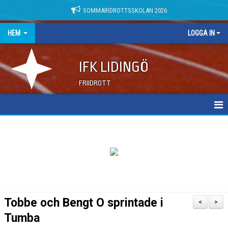
SOMMARIDROTTSSKOLAN 2026
HEM
LOGGA IN
IFK LIDINGÖ
FRIIDROTT
NYHETER
DOKUMENT
Tobbe och Bengt O sprintade i
<
>
Tumba