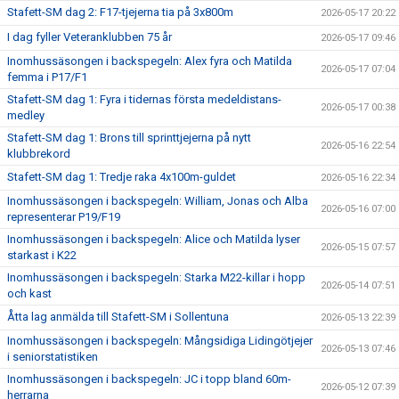
Stafett-SM dag 2: F17-tjejerna tia på 3x800m
2026-05-17 20:22
I dag fyller Veteranklubben 75 år
2026-05-17 09:46
Inomhussäsongen i backspegeln: Alex fyra och Matilda
2026-05-17 07:04
femma i P17/F1
Stafett-SM dag 1: Fyra i tidernas första medeldistans-
2026-05-17 00:38
medley
Stafett-SM dag 1: Brons till sprinttjejerna på nytt
2026-05-16 22:54
klubbrekord
Stafett-SM dag 1: Tredje raka 4x100m-guldet
2026-05-16 22:34
Inomhussäsongen i backspegeln: William, Jonas och Alba
2026-05-16 07:00
representerar P19/F19
Inomhussäsongen i backspegeln: Alice och Matilda lyser
2026-05-15 07:57
starkast i K22
Inomhussäsongen i backspegeln: Starka M22-killar i hopp
2026-05-14 07:51
och kast
Åtta lag anmälda till Stafett-SM i Sollentuna
2026-05-13 22:39
Inomhussäsongen i backspegeln: Mångsidiga Lidingötjejer
2026-05-13 07:46
i seniorstatistiken
Inomhussäsongen i backspegeln: JC i topp bland 60m-
2026-05-12 07:39
herrarna