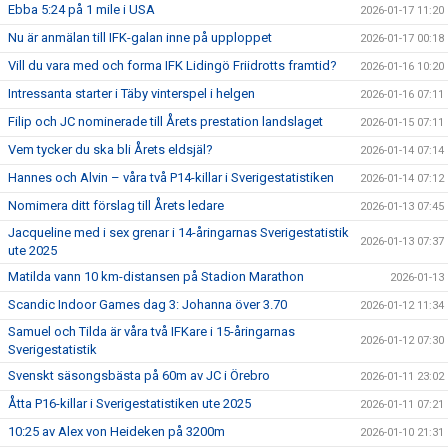
Ebba 5:24 på 1 mile i USA
2026-01-17 11:20
Nu är anmälan till IFK-galan inne på upploppet
2026-01-17 00:18
Vill du vara med och forma IFK Lidingö Friidrotts framtid?
2026-01-16 10:20
Intressanta starter i Täby vinterspel i helgen
2026-01-16 07:11
Filip och JC nominerade till Årets prestation landslaget
2026-01-15 07:11
Vem tycker du ska bli Årets eldsjäl?
2026-01-14 07:14
Hannes och Alvin – våra två P14-killar i Sverigestatistiken
2026-01-14 07:12
Nomimera ditt förslag till Årets ledare
2026-01-13 07:45
Jacqueline med i sex grenar i 14-åringarnas Sverigestatistik
2026-01-13 07:37
ute 2025
Matilda vann 10 km-distansen på Stadion Marathon
2026-01-13
Scandic Indoor Games dag 3: Johanna över 3.70
2026-01-12 11:34
Samuel och Tilda är våra två IFKare i 15-åringarnas
2026-01-12 07:30
Sverigestatistik
Svenskt säsongsbästa på 60m av JC i Örebro
2026-01-11 23:02
Åtta P16-killar i Sverigestatistiken ute 2025
2026-01-11 07:21
10:25 av Alex von Heideken på 3200m
2026-01-10 21:31