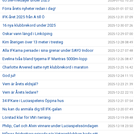
65 SM-medaljer under 2025
2026-01-02 10:20
Förra årets nyheter redan i dag!
2026-01-01 07:52
IFK-året 2025 från A till Ö
2025-12-31 07:09
16 nya klubbrekord under 2025
2025-12-30 07:26
Oskar vann längd i Linköping
2025-12-29 07:00
Kim återigen över 13 meter i tresteg
2025-12-28 08:49
Alla IFKarna persade i sina grenar under SAYO Indoor
2025-12-27 07:48
Evelina tvåa bland tjejerna IF Mantras 5000m-lopp
2025-12-26 08:47
Charlotte Arvered satte nytt klubbrekord i maraton
2025-12-25 16:42
God jul!
2025-12-24 11:15
Vem är årets eldsjäl?
2025-12-23 21:39
Vem är Årets ledare?
2025-12-22 22:15
34 IFKare i Luciaspelens Öppna hus
2025-12-21 07:54
Nu kan du anmäla dig till IFK-galan
2025-12-20 07:49
Lörstad klar för VM i terräng
2025-12-19 09:48
Philip, Carl och Alvin vinnare under Luciaspelssöndagen
2025-12-18 23:50
Många friidrottare prisade när Veteranklubben hade sitt