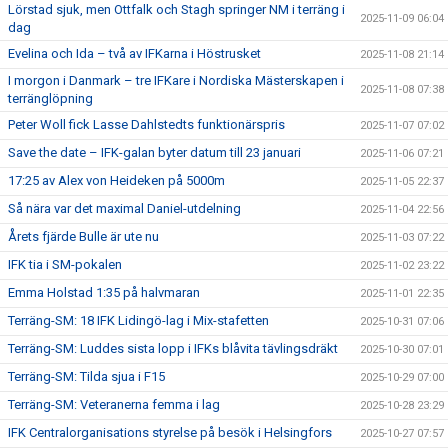
Lörstad sjuk, men Ottfalk och Stagh springer NM i terräng i
2025-11-09 06:04
dag
Evelina och Ida – två av IFKarna i Höstrusket
2025-11-08 21:14
I morgon i Danmark – tre IFKare i Nordiska Mästerskapen i
2025-11-08 07:38
terränglöpning
Peter Woll fick Lasse Dahlstedts funktionärspris
2025-11-07 07:02
Save the date – IFK-galan byter datum till 23 januari
2025-11-06 07:21
17:25 av Alex von Heideken på 5000m
2025-11-05 22:37
Så nära var det maximal Daniel-utdelning
2025-11-04 22:56
Årets fjärde Bulle är ute nu
2025-11-03 07:22
IFK tia i SM-pokalen
2025-11-02 23:22
Emma Holstad 1:35 på halvmaran
2025-11-01 22:35
Terräng-SM: 18 IFK Lidingö-lag i Mix-stafetten
2025-10-31 07:06
Terräng-SM: Luddes sista lopp i IFKs blåvita tävlingsdräkt
2025-10-30 07:01
Terräng-SM: Tilda sjua i F15
2025-10-29 07:00
Terräng-SM: Veteranerna femma i lag
2025-10-28 23:29
IFK Centralorganisations styrelse på besök i Helsingfors
2025-10-27 07:57