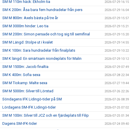
SM M 110m häck: Ekholm tia
2026-07-29 16:15
SM K 200m: Åsa bara fem hundradelar från pers
2026-07-29 16:04
SM M 800m: Axels bästa på tre år
2026-07-29 15:57
SM M 3000m hinder: Leo tia
2026-07-29 15:21
SM M 200m: Simon persade och tog sig till semifinal
2026-07-29 15:20
SM M Längd: Stolpe ut i kvalet
2026-07-29 14:55
SM K 100m: Sara hundradelar från finalplats
2026-07-29 10:22
SM K längd: En smärtsam niondeplats för Malin
2026-07-29 10:12
SM M 1500m: Jacob finaltia
2026-07-29 07:49
SM K 400m: Sofia sexa
2026-07-28 22:34
SM M Tiokamp: Malte sexa
2026-07-27 19:44
SM M 5000m: Silver till Lörstad
2026-07-26 22:26
Söndagens IFK Lidingö-tider på SM
2026-07-26 08:39
Lördagens SM-IFK Lidingö-tider
2026-07-25 07:02
SM M 100m: Silver till JCZ och en fjärdeplats till Filip
2026-07-25 01:34
Dagens SM-IFK-tider
2026-07-24 09:40