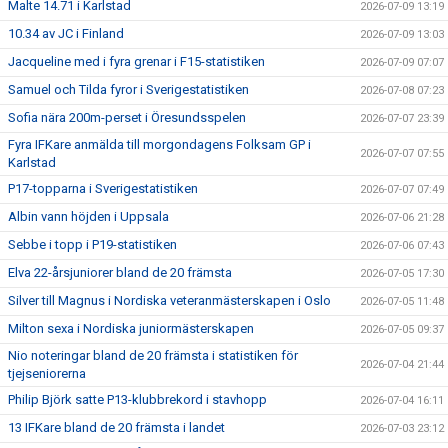
Malte 14.71 i Karlstad
2026-07-09 13:19
10.34 av JC i Finland
2026-07-09 13:03
Jacqueline med i fyra grenar i F15-statistiken
2026-07-09 07:07
Samuel och Tilda fyror i Sverigestatistiken
2026-07-08 07:23
Sofia nära 200m-perset i Öresundsspelen
2026-07-07 23:39
Fyra IFKare anmälda till morgondagens Folksam GP i
2026-07-07 07:55
Karlstad
P17-topparna i Sverigestatistiken
2026-07-07 07:49
Albin vann höjden i Uppsala
2026-07-06 21:28
Sebbe i topp i P19-statistiken
2026-07-06 07:43
Elva 22-årsjuniorer bland de 20 främsta
2026-07-05 17:30
Silver till Magnus i Nordiska veteranmästerskapen i Oslo
2026-07-05 11:48
Milton sexa i Nordiska juniormästerskapen
2026-07-05 09:37
Nio noteringar bland de 20 främsta i statistiken för
2026-07-04 21:44
tjejseniorerna
Philip Björk satte P13-klubbrekord i stavhopp
2026-07-04 16:11
13 IFKare bland de 20 främsta i landet
2026-07-03 23:12