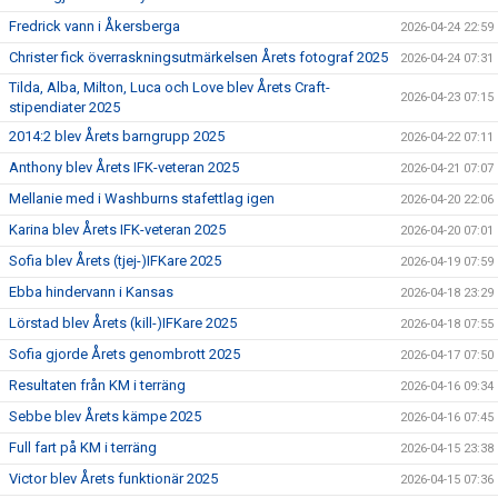
Fredrick vann i Åkersberga
2026-04-24 22:59
Christer fick överraskningsutmärkelsen Årets fotograf 2025
2026-04-24 07:31
Tilda, Alba, Milton, Luca och Love blev Årets Craft-
2026-04-23 07:15
stipendiater 2025
2014:2 blev Årets barngrupp 2025
2026-04-22 07:11
Anthony blev Årets IFK-veteran 2025
2026-04-21 07:07
Mellanie med i Washburns stafettlag igen
2026-04-20 22:06
Karina blev Årets IFK-veteran 2025
2026-04-20 07:01
Sofia blev Årets (tjej-)IFKare 2025
2026-04-19 07:59
Ebba hindervann i Kansas
2026-04-18 23:29
Lörstad blev Årets (kill-)IFKare 2025
2026-04-18 07:55
Sofia gjorde Årets genombrott 2025
2026-04-17 07:50
Resultaten från KM i terräng
2026-04-16 09:34
Sebbe blev Årets kämpe 2025
2026-04-16 07:45
Full fart på KM i terräng
2026-04-15 23:38
Victor blev Årets funktionär 2025
2026-04-15 07:36