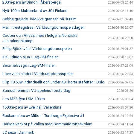
200m-pers av Simon i Åkersberga
2026-07-03 20:44
Nytt 100m-klubbrekord av JC i Finland
2026-07-02 13:46
Sebbe grejade JVM-kvalgränsen på 3000m
2026-07-01 07:43
Malin trestegstrea i Världsungdomsspelsdagen
2026-06-30 22:07
Cooper och Atlassi med i helgens Nordiska
2026-06-30 20:50
Juniorlandskamp
Philip Björk tvåa i Världsungdomsspelen
2026-06-29 21:37
IFK Lidingö sjua i Lag-SM-finalen
2026-06-28 19:07
Sexa halvvägs i Lag-SM-finalen
2026-06-27 23:09
Love vann hinder i Världsungdomsspelen
2026-06-26 23:53
Filip 10.53w individuellt och under 40 i korta stafetten i Oslo
2026-06-26 07:05
Samuel femma i VU-spelens första dag
2026-06-26
Leo M22-fyra i SM 10 km
2026-06-25 09:24
1500m-pers av Evelina i Vallentuna
2026-06-25 07:20
Rackarns bra av Milton i Turebergs Explosiva #1
2026-06-24 12:54
Härliga veckor på Vallen med Sommaridrottsskolan!
2026-06-24 11:34
JC sexa i Danmark
2026-06-23 17:37